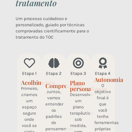
tratamento
Um processo cuidadoso e
personalizado, guiado por técnicas
comprovadas cientificamente para o
tratamento do TOC
Etapa 1
Etapa 2
Etapa 3
Etapa 4
Autonomia
Acolhimento
Plano
Compreensão
O
personalizado
Primeiro,
Juntos,
objetivo
Desenvolvo
criamos
vamos
final é
um
um
entender
que
plano
espaço
os
você
terapêutico
seguro
padrões
tenha
sob
onde
de
ferramentas
medida,
você se
pensamentos
próprias
com
sinta