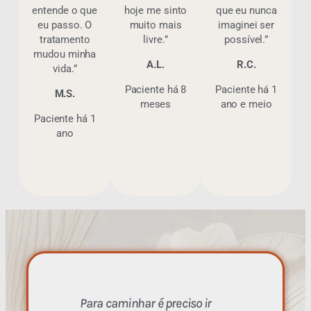
entende o que
hoje me sinto
que eu nunca
eu passo. O
muito mais
imaginei ser
tratamento
livre.”
possível.”
mudou minha
A.L.
R.C.
vida.”
Paciente há 8
Paciente há 1
M.S.
meses
ano e meio
Paciente há 1
ano
Para caminhar é preciso ir