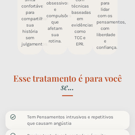
obsessivos
para
técnicas
confortável
e
lidar
baseadas
para
compulsões
com os
em
compartilhar
que
pensamentos,
evidências
sua
afetam
com
como
história
sua
liberdade
TCC e
sem
rotina.
e
EPR.
julgamentos.
confiança.
Esse tratamento é para você
se...
Tem Pensamentos intrusivos e repetitivos
que causam angústia