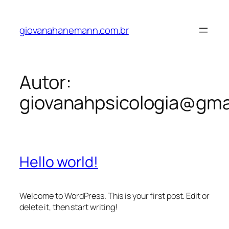
Pular
para
giovanahanemann.com.br
o
conteúdo
Autor:
giovanahpsicologia@gma
Hello world!
Welcome to WordPress. This is your first post. Edit or
delete it, then start writing!